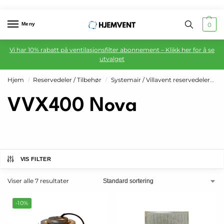
Meny
0
Vi har 10% rabatt på ventilasjonsfilter abonnement – Klikk her for å se
utvalget
Hjem
Reservedeler / Tilbehør
Systemair / Villavent reservedeler
S
/
/
VVX400 Nova
VIS FILTER
Viser alle 7 resultater
-10%