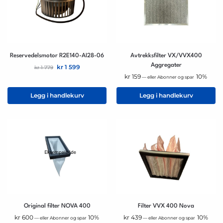
Reservedelsmotor R2E140-AI28-06
Avtrekksfilter VX/VVX400
Aggregater
kr
1 599
kr
1 779
kr
159
10%
—
eller Abonner og spar
Legg i handlekurv
Legg i handlekurv
Original filter NOVA 400
Filter VVX 400 Nova
kr
600
10%
kr
439
10%
—
eller Abonner og spar
—
eller Abonner og spar