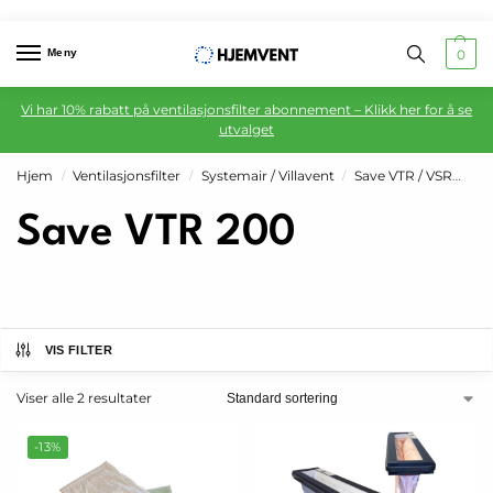
Meny
0
Vi har 10% rabatt på ventilasjonsfilter abonnement – Klikk her for å se
utvalget
Hjem
Ventilasjonsfilter
Systemair / Villavent
Save VTR / VSR
Sa
/
/
/
Save VTR 200
VIS FILTER
Viser alle 2 resultater
-13%