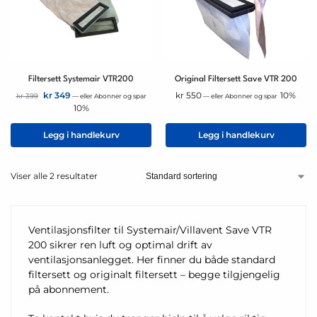
Filtersett Systemair VTR200
Original Filtersett Save VTR 200
kr
349
kr
550
10%
kr
399
—
eller Abonner og spar
—
eller Abonner og spar
10%
Legg i handlekurv
Legg i handlekurv
Viser alle 2 resultater
Ventilasjonsfilter til Systemair/Villavent Save VTR
200 sikrer ren luft og optimal drift av
ventilasjonsanlegget. Her finner du både standard
filtersett og originalt filtersett – begge tilgjengelig
på abonnement.