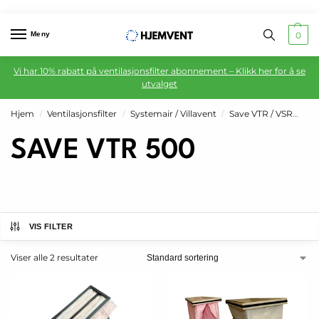
Meny
0
Vi har 10% rabatt på ventilasjonsfilter abonnement – Klikk her for å se
utvalget
Hjem
Ventilasjonsfilter
Systemair / Villavent
Save VTR / VSR
SA
/
/
/
SAVE VTR 500
VIS FILTER
Viser alle 2 resultater