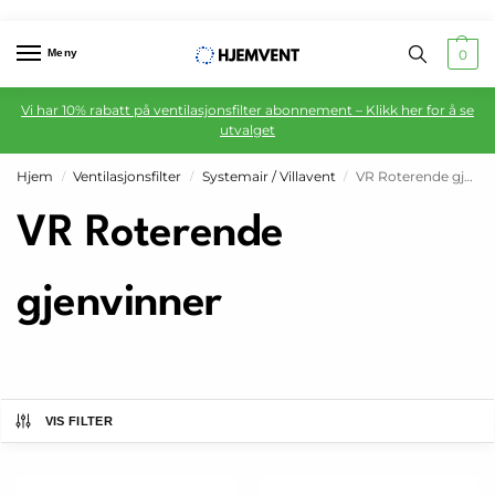
Meny
0
Vi har 10% rabatt på ventilasjonsfilter abonnement – Klikk her for å se
utvalget
Hjem
Ventilasjonsfilter
Systemair / Villavent
VR Roterende gjenvinner
/
/
/
VR Roterende
gjenvinner
VIS FILTER