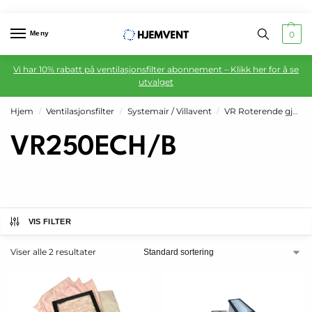
Meny
0
Vi har 10% rabatt på ventilasjonsfilter abonnement – Klikk her for å se
utvalget
Hjem
Ventilasjonsfilter
Systemair / Villavent
VR Roterende gjenvinner
/
/
/
VR250ECH/B
VIS FILTER
Viser alle 2 resultater