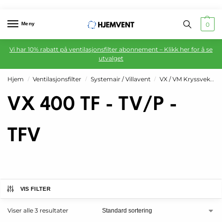
Meny
0
Vi har 10% rabatt på ventilasjonsfilter abonnement – Klikk her for å se
utvalget
Hjem
Ventilasjonsfilter
Systemair / Villavent
VX / VM Kryssveksler
/
/
/
VX 400 TF - TV/P -
TFV
VIS FILTER
Viser alle 3 resultater