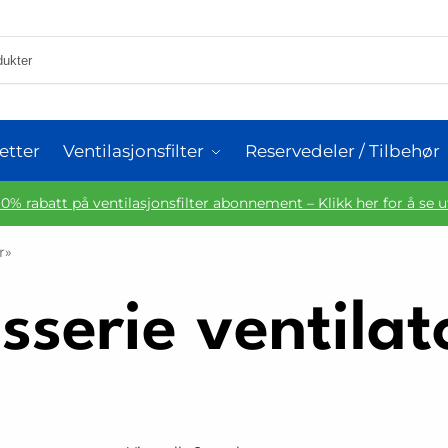
etter
Ventilasjonsfilter
Reservedeler / Tilbehør
10% rabatt på ventilasjonsfilter abonnement – Klikk her for å se 
r»
sserie ventilato