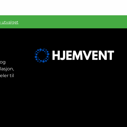
e utvalget
 og
lasjon,
ler til