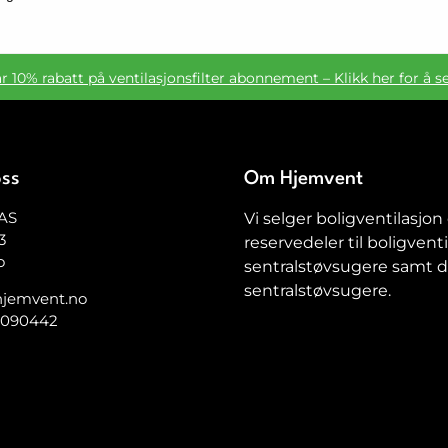
ar 10% rabatt på ventilasjonsfilter abonnement – Klikk her for å s
oss
Om Hjemvent
AS
Vi selger boligventilasjon
3
reservedeler til boligventi
o
sentralstøvsugere samt de
sentralstøvsugere.
jemvent.no
5090442