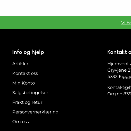
Vi h
Info og hjelp
Kontakt 
Artikler
Hjemvent 
Gryvjene 2
Kontakt oss
4332 Figgj
Min Konto
kontakt@h
Salgsbetingelser
Org.no 83
Frakt og retur
Personvernerklæring
Om oss