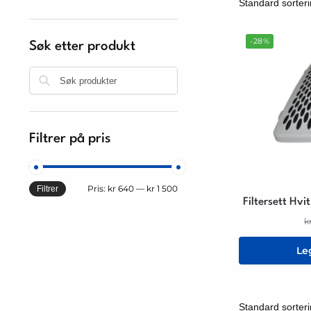
-28%
Søk etter produkt
Søk
Filtrer på pris
Pris:
kr 640
—
kr 1 500
Filtrer
Filtersett Hvi
k
Le