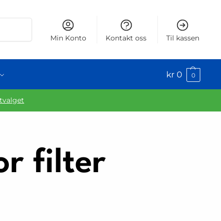
Søk
Min Konto
Kontakt oss
Til kassen
kr
0
0
utvalget
r filter