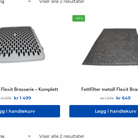
Viser alle 2 resultater
-49%
t Flexit Brasserie – Komplett
Fettfilter metall Flexit Bra
kr
1 499
kr
649
r
2 075
kr
1 274
gg i handlekurv
Legg i handlekurv
Viser alle 2 resultater