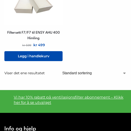
Filtersett F7/F7 til ENSY AHU 400
Himling
kr
499
kr
599
Legg i handlekurv
Viser det ene resultatet
Vi har 10% rabatt på ventilasjonsfilter abonnement – Klikk
her for å se utvalget
Info og hjelp