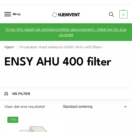
Meny
0
Vi har 10% rabatt på ventilasjonsfilter abonnement – Klikk her for å se
utvalget
Hjem
Produkter med stikkord «ENSY AHU 400 filter»
/
ENSY AHU 400 filter
VIS FILTER
Viser det ene resultatet
-17%