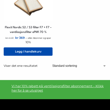
Flexit Nordic S2 / S3 filter F7 + F7 –
ventilasjonsfilter ePM1 70 %
kr
369
kr
449
—
eller Abonner og spar
10%
Legg i handlekurv
Viser det ene resultatet
Vi har 10% rabatt på ventilasjonsfilter abonnement – Klikk
her for å se utvalget