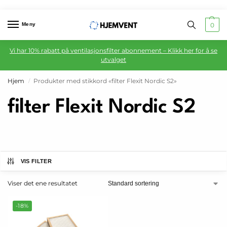
Meny
0
Vi har 10% rabatt på ventilasjonsfilter abonnement – Klikk her for å se
utvalget
Hjem
Produkter med stikkord «filter Flexit Nordic S2»
/
filter Flexit Nordic S2
VIS FILTER
Viser det ene resultatet
-18%