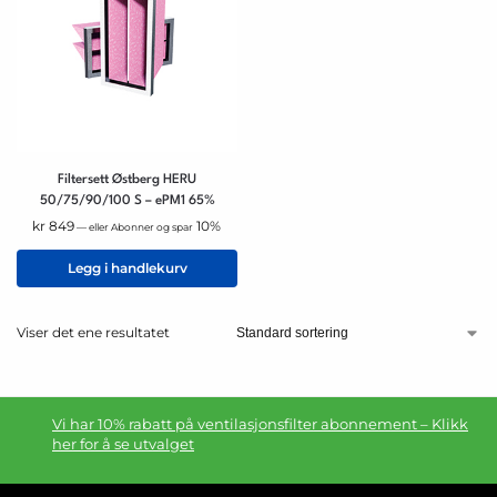
Filtersett Østberg HERU
50/75/90/100 S – ePM1 65%
kr
849
10%
—
eller Abonner og spar
Legg i handlekurv
Viser det ene resultatet
Vi har 10% rabatt på ventilasjonsfilter abonnement – Klikk
her for å se utvalget