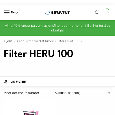
Meny
0
Vi har 10% rabatt på ventilasjonsfilter abonnement – Klikk her for å se
utvalget
Hjem
Produkter med stikkord «Filter HERU 100»
/
Filter HERU 100
VIS FILTER
Viser det ene resultatet