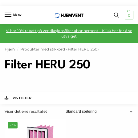
Meny
0
Vi har 10% rabatt på ventilasjonsfilter abonnement – Klikk her for å se
utvalget
Hjem
Produkter med stikkord «Filter HERU 250»
/
Filter HERU 250
VIS FILTER
Viser det ene resultatet
-7%