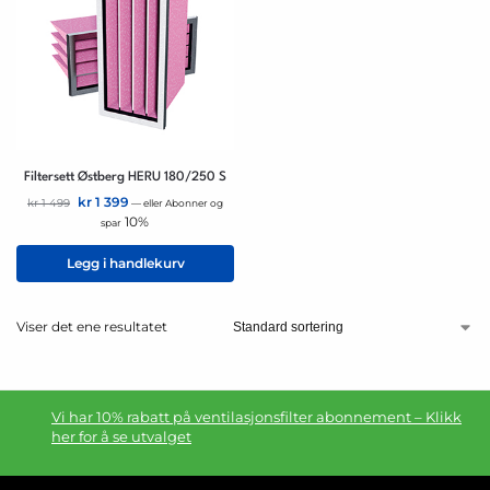
Filtersett Østberg HERU 180/250 S
kr
1 399
kr
1 499
—
eller Abonner og
10%
spar
Legg i handlekurv
Viser det ene resultatet
Vi har 10% rabatt på ventilasjonsfilter abonnement – Klikk
her for å se utvalget