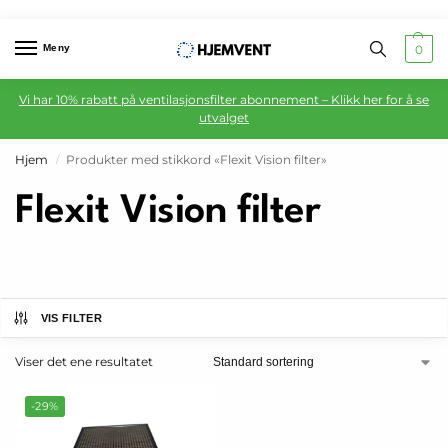
Meny
0
Vi har 10% rabatt på ventilasjonsfilter abonnement – Klikk her for å se
utvalget
Hjem
Produkter med stikkord «Flexit Vision filter»
/
Flexit Vision filter
VIS FILTER
Viser det ene resultatet
-29%