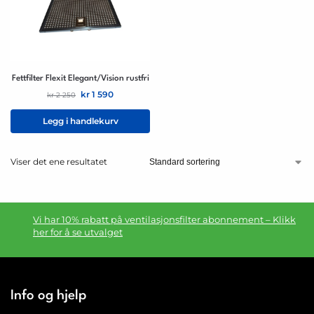
Fettfilter Flexit Elegant/Vision rustfri
kr
1 590
kr
2 250
Legg i handlekurv
Viser det ene resultatet
Vi har 10% rabatt på ventilasjonsfilter abonnement – Klikk
her for å se utvalget
Info og hjelp