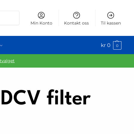
Søk
Min Konto
Kontakt oss
Til kassen
kr
0
0
utvalget
DCV filter