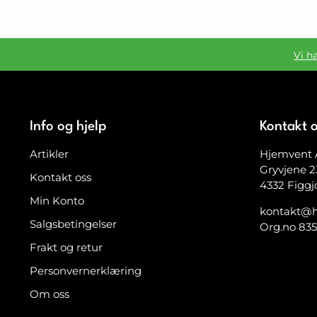
Vi h
Info og hjelp
Kontakt 
Artikler
Hjemvent 
Gryvjene 2
Kontakt oss
4332 Figgj
Min Konto
kontakt@h
Salgsbetingelser
Org.no 83
Frakt og retur
Personvernerklæring
Om oss