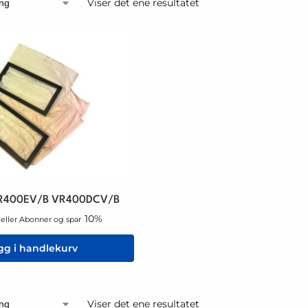
Viser det ene resultatet
t VR400EV/B VR400DCV/B
10%
eller Abonner og spar
gg i handlekurv
Viser det ene resultatet