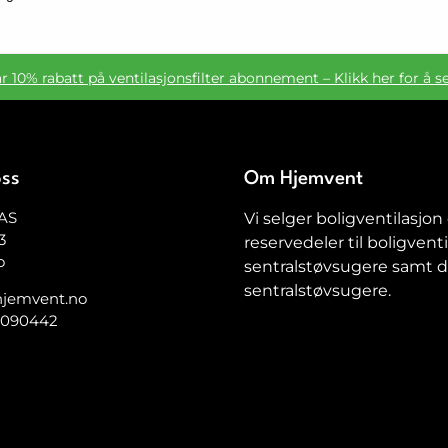
ar 10% rabatt på ventilasjonsfilter abonnement – Klikk her for å s
oss
Om Hjemvent
AS
Vi selger boligventilasjon
3
reservedeler til boligventi
o
sentralstøvsugere samt de
sentralstøvsugere.
jemvent.no
5090442