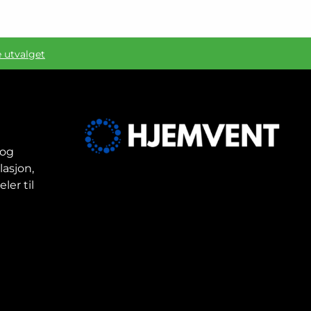
e utvalget
 og
lasjon,
ler til