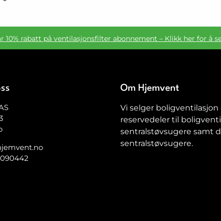
ar 10% rabatt på ventilasjonsfilter abonnement – Klikk her for å s
oss
Om Hjemvent
AS
Vi selger boligventilasjon
3
reservedeler til boligventi
o
sentralstøvsugere samt de
sentralstøvsugere.
jemvent.no
5090442