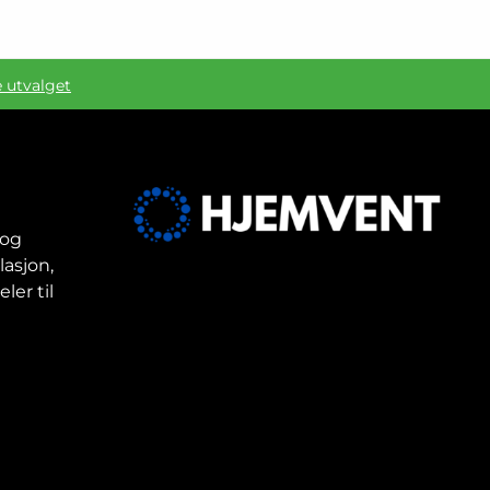
e utvalget
 og
lasjon,
ler til