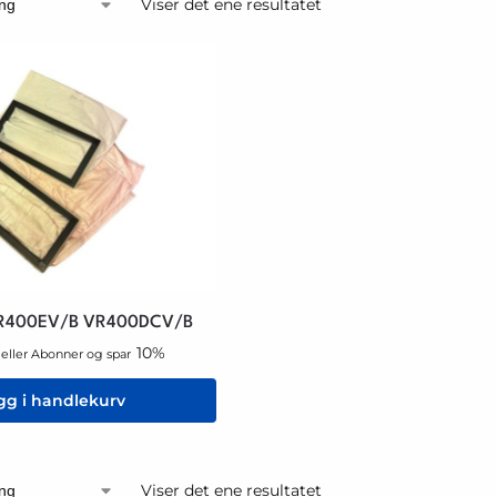
Viser det ene resultatet
t VR400EV/B VR400DCV/B
10%
eller Abonner og spar
gg i handlekurv
Viser det ene resultatet