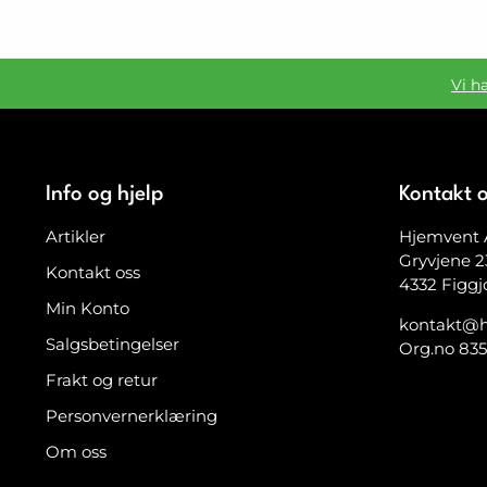
Vi h
Info og hjelp
Kontakt 
Artikler
Hjemvent 
Gryvjene 2
Kontakt oss
4332 Figgj
Min Konto
kontakt@h
Salgsbetingelser
Org.no 83
Frakt og retur
Personvernerklæring
Om oss