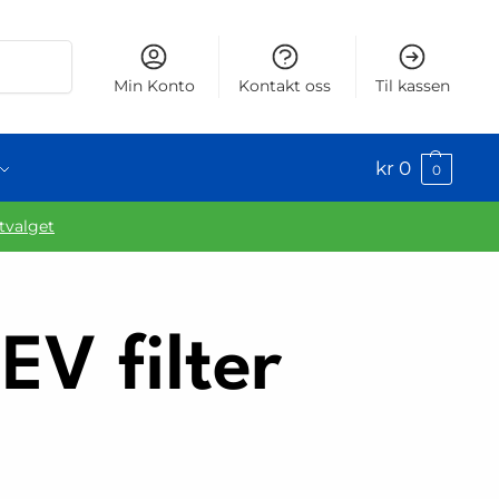
Søk
Min Konto
Kontakt oss
Til kassen
kr
0
0
utvalget
V filter