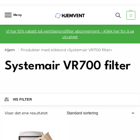
Meny
0
Vi har 10% rabatt på ventilasjonsfilter abonnement – Klikk her for å se
utvalget
Hjem
Produkter med stikkord «Systemair VR700 filter»
/
Systemair VR700 filter
VIS FILTER
Viser det ene resultatet