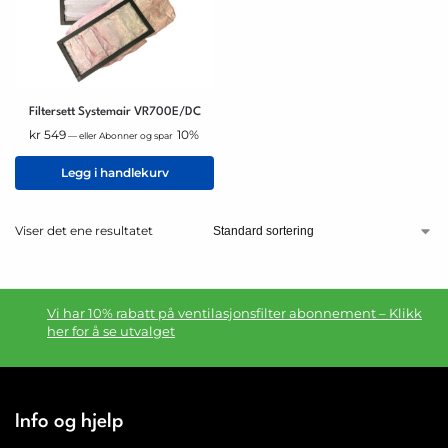
Filtersett Systemair VR700E/DC
kr
549
10%
—
eller Abonner og spar
Legg i handlekurv
Viser det ene resultatet
Vi har 10% rabatt på ventilasjonsfilter abonnement – Klikk
her for å se utvalget
Info og hjelp