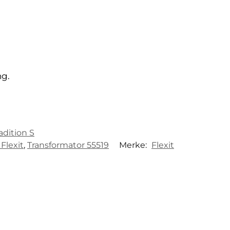
ng.
radition S
 Flexit
,
Transformator 55519
Merke:
Flexit