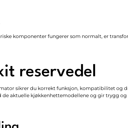
t
riske komponenter fungerer som normalt, er transform
xit reservedel
rmator sikrer du korrekt funksjon, kompatibilitet og d
e aktuelle kjøkkenhettemodellene og gir trygg og på
ling