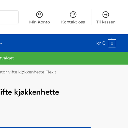
Søk
Min Konto
Kontakt oss
Til kassen
kr
0
0
utvalget
tor vifte kjøkkenhette Flexit
ifte kjøkkenhette