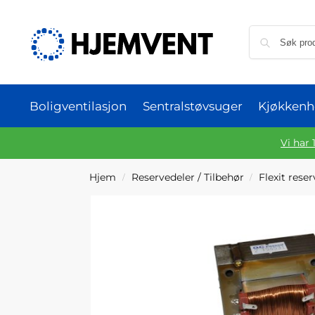
Boligventilasjon
Sentralstøvsuger
Kjøkkenh
Vi har 
Hjem
Reservedeler / Tilbehør
Flexit rese
/
/