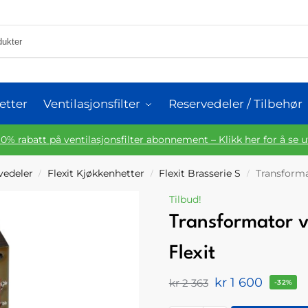
etter
Ventilasjonsfilter
Reservedeler / Tilbehør
10% rabatt på ventilasjonsfilter abonnement – Klikk her for å se 
rvedeler
Flexit Kjøkkenhetter
Flexit Brasserie S
Transforma
/
/
/
Tilbud!
Transformator v
Flexit
kr
1 600
kr
2 363
-32%