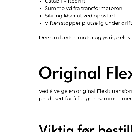
Ustabil viftedrift
Summelyd fra transformatoren
Sikring løser ut ved oppstart
Viften stopper plutselig under drif
Dersom bryter, motor og øvrige elekt
Original Fle
Ved å velge en original Flexit transfo
produsert for å fungere sammen med d
Viktig før bestil