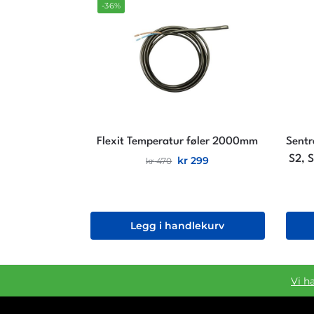
-36%
Flexit Temperatur føler 2000mm
Sentr
S2, S
kr
299
kr
470
Legg i handlekurv
Vi h