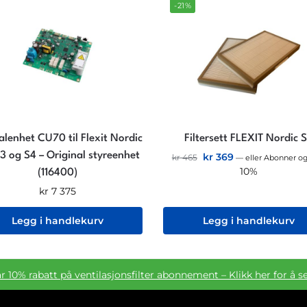
-21%
alenhet CU70 til Flexit Nordic
Filtersett FLEXIT Nordic 
3 og S4 – Original styreenhet
kr
369
kr
465
—
eller Abonner og
10%
(116400)
kr
7 375
Legg i handlekurv
Legg i handlekurv
ar 10% rabatt på ventilasjonsfilter abonnement – Klikk her for å s