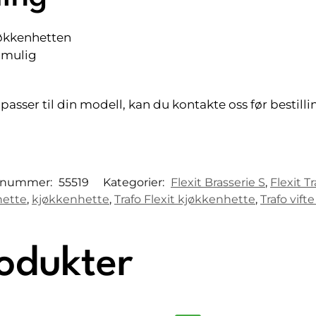
jøkkenhetten
 mulig
asser til din modell, kan du kontakte oss før bestilli
tnummer:
55519
Kategorier:
Flexit Brasserie S
,
Flexit T
hette
,
kjøkkenhette
,
Trafo Flexit kjøkkenhette
,
Trafo vifte
rodukter