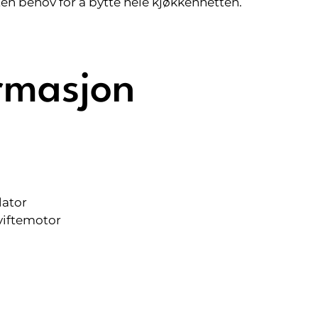
en behov for å bytte hele kjøkkenhetten.
rmasjon
lator
viftemotor