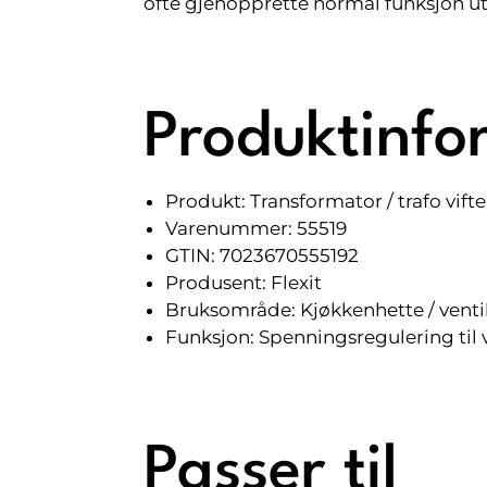
ofte gjenopprette normal funksjon ut
Produktinfo
Produkt: Transformator / trafo vifte
Varenummer: 55519
GTIN: 7023670555192
Produsent: Flexit
Bruksområde: Kjøkkenhette / venti
Funksjon: Spenningsregulering til 
Passer til