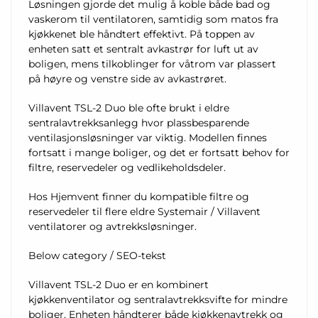
Løsningen gjorde det mulig å koble både bad og
vaskerom til ventilatoren, samtidig som matos fra
kjøkkenet ble håndtert effektivt. På toppen av
enheten satt et sentralt avkastrør for luft ut av
boligen, mens tilkoblinger for våtrom var plassert
på høyre og venstre side av avkastrøret.
Villavent TSL-2 Duo ble ofte brukt i eldre
sentralavtrekksanlegg hvor plassbesparende
ventilasjonsløsninger var viktig. Modellen finnes
fortsatt i mange boliger, og det er fortsatt behov for
filtre, reservedeler og vedlikeholdsdeler.
Hos Hjemvent finner du kompatible filtre og
reservedeler til flere eldre Systemair / Villavent
ventilatorer og avtrekksløsninger.
Below category / SEO-tekst
Villavent TSL-2 Duo er en kombinert
kjøkkenventilator og sentralavtrekksvifte for mindre
boliger. Enheten håndterer både kjøkkenavtrekk og