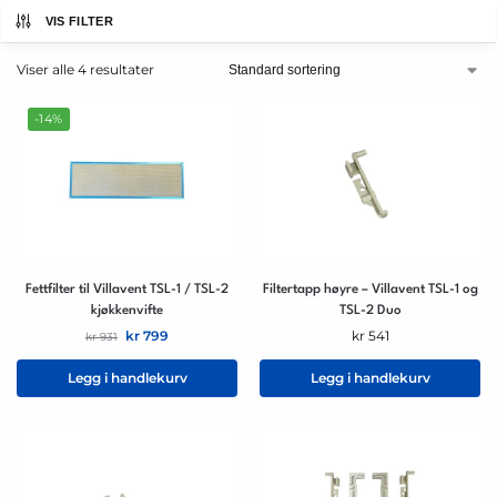
VIS FILTER
Viser alle 4 resultater
-14%
Fettfilter til Villavent TSL-1 / TSL-2
Filtertapp høyre – Villavent TSL-1 og
kjøkkenvifte
TSL-2 Duo
kr
799
kr
541
kr
931
Legg i handlekurv
Legg i handlekurv