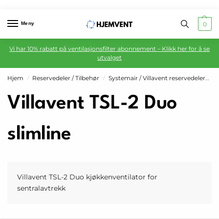
Meny
0
Vi har 10% rabatt på ventilasjonsfilter abonnement – Klikk her for å se
utvalget
Hjem
Reservedeler / Tilbehør
Systemair / Villavent reservedeler
V
/
/
Villavent TSL-2 Duo
slimline
Villavent TSL-2 Duo kjøkkenventilator for
sentralavtrekk