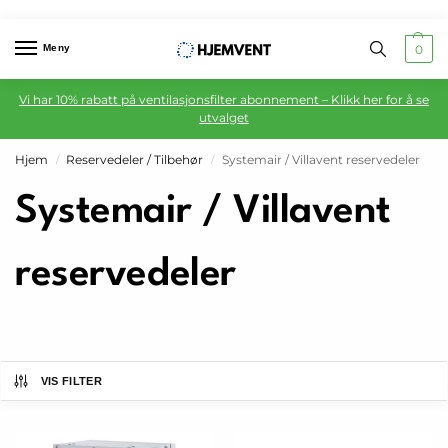
Meny
0
Vi har 10% rabatt på ventilasjonsfilter abonnement – Klikk her for å se
utvalget
Hjem
Reservedeler / Tilbehør
Systemair / Villavent reservedeler
/
/
Systemair / Villavent
reservedeler
VIS FILTER