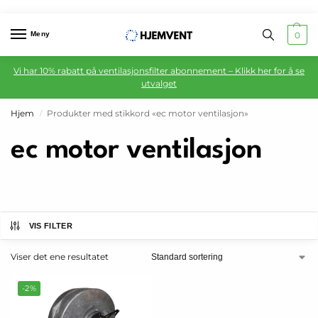
Meny
0
Vi har 10% rabatt på ventilasjonsfilter abonnement – Klikk her for å se
utvalget
Hjem
Produkter med stikkord «ec motor ventilasjon»
/
ec motor ventilasjon
VIS FILTER
Viser det ene resultatet
-2%