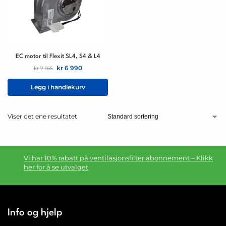
EC motor til Flexit SL4, S4 & L4
kr
6 990
kr
7 165
Legg i handlekurv
Viser det ene resultatet
Vi har 10% rabatt på ventilasjonsfilter abonnement – Klikk
her for å se utvalget
Info og hjelp