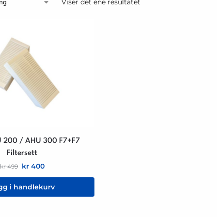
Viser det ene resultatet
 200 / AHU 300 F7+F7
Filtersett
kr
400
kr
499
gg i handlekurv