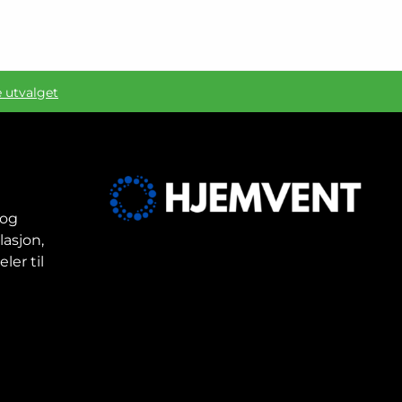
e utvalget
 og
lasjon,
ler til