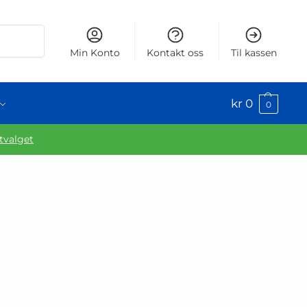
Søk
Min Konto
Kontakt oss
Til kassen
kr
0
0
utvalget