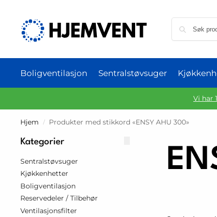
Boligventilasjon
Sentralstøvsuger
Kjøkkenh
Vi har 
Hjem
Produkter med stikkord «ENSY AHU 300»
/
Kategorier
EN
Sentralstøvsuger
Kjøkkenhetter
Boligventilasjon
Reservedeler / Tilbehør
Ventilasjonsfilter