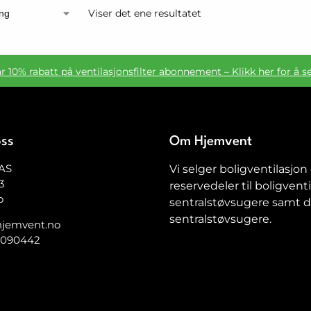
Viser det ene resultatet
ar 10% rabatt på ventilasjonsfilter abonnement – Klikk her for å s
oss
Om Hjemvent
AS
Vi selger boligventilasjon
3
reservedeler til boligventi
o
sentralstøvsugere samt de
sentralstøvsugere.
jemvent.no
5090442