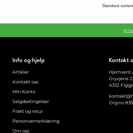
Vi h
Info og hjelp
Kontakt 
Artikler
Hjemvent 
Gryvjene 2
Kontakt oss
4332 Figgj
Min Konto
kontakt@h
Salgsbetingelser
Org.no 83
Frakt og retur
Personvernerklæring
Om oss