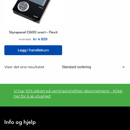
Styrepanel CI600 svart – Flexit
kr
4 859
kr
6 500
Legg i handlekurv
Viser det ene resultatet
Vi har 10% rabatt på ventilasjonsfilter abonnement – Klikk
her for å se utvalget
Info og hjelp