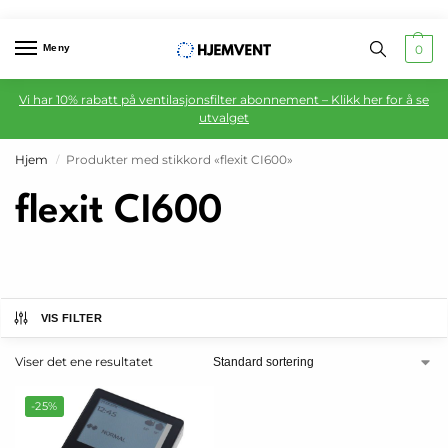
Meny
0
Vi har 10% rabatt på ventilasjonsfilter abonnement – Klikk her for å se
utvalget
Hjem
Produkter med stikkord «flexit CI600»
/
flexit CI600
VIS FILTER
Viser det ene resultatet
-25%