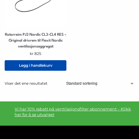
Rotorreim PJ3 Nordic CL3-CL4 RES –
Original drivrem til Flexit Nordic
ventilasjonsaggregat
kr
825
Legg i handlekurv
Viser det ene resultatet
Vi har 10% rabatt på ventilasjonsfilter abonnement – Klikk
her for å se utvalget