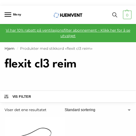
Meny
0
Vi har 10% rabatt på ventilasjonsfilter abonnement – Klikk her for å se
utvalget
Hjem
Produkter med stikkord «flexit cl3 reim»
/
flexit cl3 reim
VIS FILTER
Viser det ene resultatet