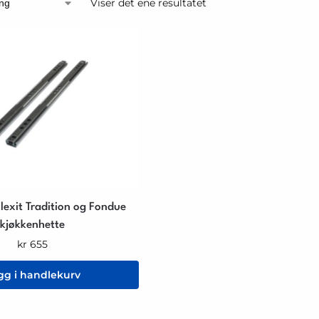
Viser det ene resultatet
lexit Tradition og Fondue
kjøkkenhette
kr
655
gg i handlekurv