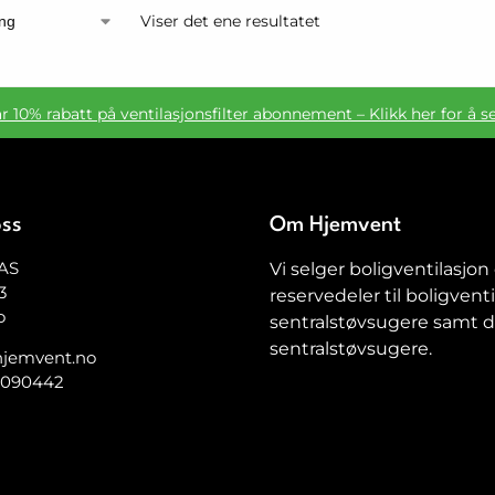
Viser det ene resultatet
ar 10% rabatt på ventilasjonsfilter abonnement – Klikk her for å s
oss
Om Hjemvent
AS
Vi selger boligventilasjon
3
reservedeler til boligventi
o
sentralstøvsugere samt de
sentralstøvsugere.
jemvent.no
5090442