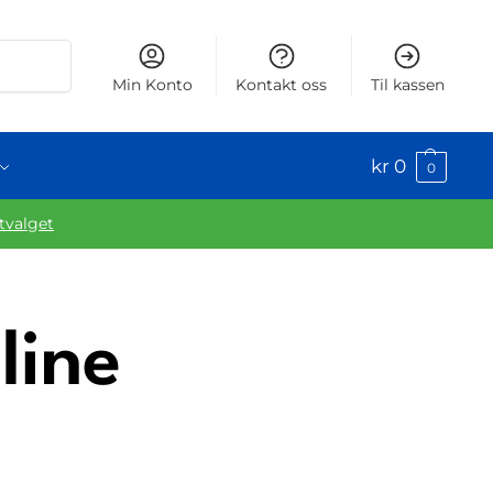
Søk
Min Konto
Kontakt oss
Til kassen
kr
0
0
utvalget
line