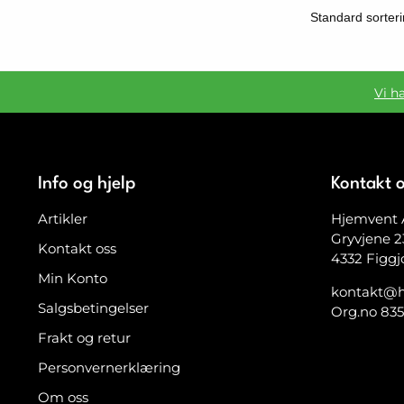
Vi h
Info og hjelp
Kontakt 
Artikler
Hjemvent 
Gryvjene 2
Kontakt oss
4332 Figgj
Min Konto
kontakt@h
Salgsbetingelser
Org.no 83
Frakt og retur
Personvernerklæring
Om oss