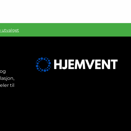
e utvalget
 og
lasjon,
ler til