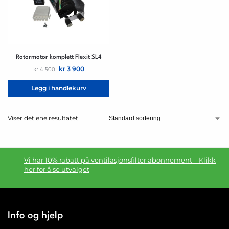
Rotormotor komplett Flexit SL4
kr
3 900
kr
4 500
Legg i handlekurv
Viser det ene resultatet
Vi har 10% rabatt på ventilasjonsfilter abonnement – Klikk
her for å se utvalget
Info og hjelp