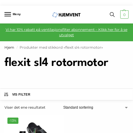
Meny
0
Vi har 10% rabatt på ventilasjonsfilter abonnement – Klikk her for å se
utvalget
Hjem
Produkter med stikkord «flexit sl4 rotormotor»
/
flexit sl4 rotormotor
VIS FILTER
Viser det ene resultatet
-13%