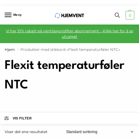
Meny
0
Vi har 10% rabatt på ventilasjonsfilter abonnement – Klikk her for å se
utvalget
Hjem
Produkter med stikkord «Flexit temperaturføler NTC»
/
Flexit temperaturføler
NTC
VIS FILTER
Viser det ene resultatet