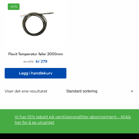
-41%
Flexit Temperatur føler 2000mm
kr
279
kr
470
Legg i handlekurv
Viser det ene resultatet
Vi har 10% rabatt på ventilasjonsfilter abonnement – Klikk
her for å se utvalget