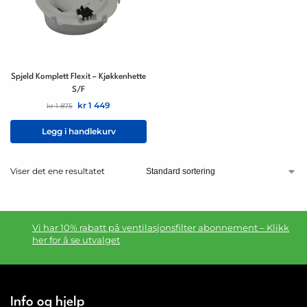
Spjeld Komplett Flexit – Kjøkkenhette
S/F
kr
1 449
kr
1 875
Legg i handlekurv
Viser det ene resultatet
Vi har 10% rabatt på ventilasjonsfilter abonnement – Klikk
her for å se utvalget
Info og hjelp