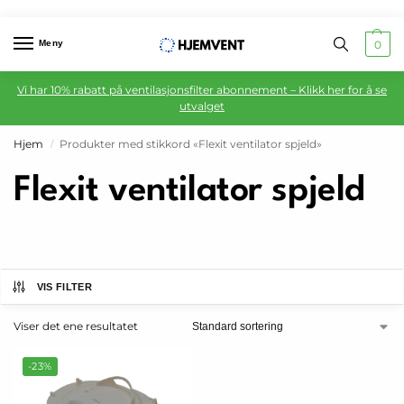
Meny
0
Vi har 10% rabatt på ventilasjonsfilter abonnement – Klikk her for å se
utvalget
Hjem
Produkter med stikkord «Flexit ventilator spjeld»
/
Flexit ventilator spjeld
VIS FILTER
Viser det ene resultatet
-23%