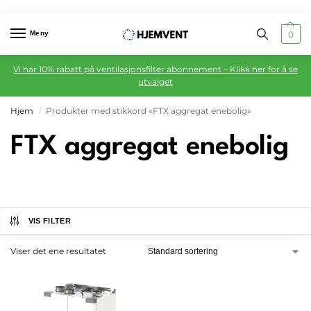
Meny
0
Vi har 10% rabatt på ventilasjonsfilter abonnement – Klikk her for å se
utvalget
Hjem
Produkter med stikkord «FTX aggregat enebolig»
/
FTX aggregat enebolig
VIS FILTER
Viser det ene resultatet