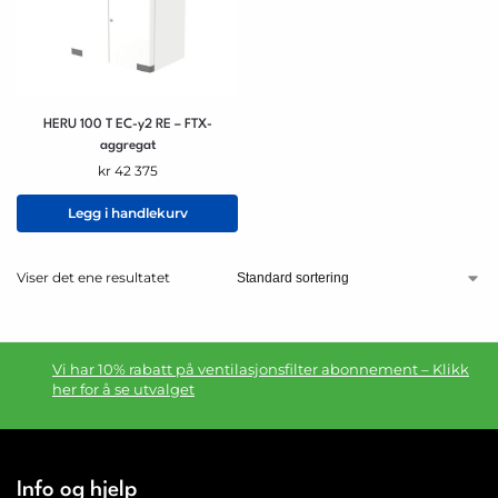
HERU 100 T EC-y2 RE – FTX-
aggregat
kr
42 375
Legg i handlekurv
Viser det ene resultatet
Vi har 10% rabatt på ventilasjonsfilter abonnement – Klikk
her for å se utvalget
Info og hjelp