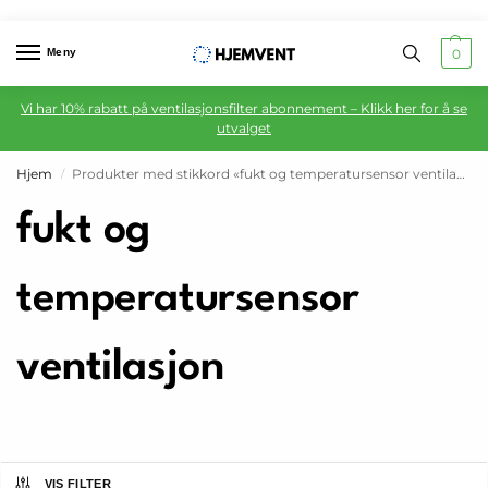
Meny
0
Vi har 10% rabatt på ventilasjonsfilter abonnement – Klikk her for å se
utvalget
Hjem
Produkter med stikkord «fukt og temperatursensor ventilasjon»
/
fukt og
temperatursensor
ventilasjon
VIS FILTER