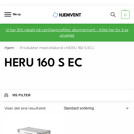
Meny
0
Vi har 10% rabatt på ventilasjonsfilter abonnement – Klikk her for å se
utvalget
Hjem
Produkter med stikkord «HERU 160 S EC»
/
HERU 160 S EC
VIS FILTER
Viser det ene resultatet