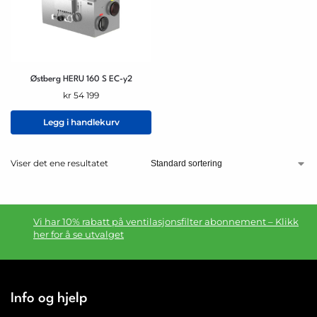
Østberg HERU 160 S EC-y2
kr
54 199
Legg i handlekurv
Viser det ene resultatet
Vi har 10% rabatt på ventilasjonsfilter abonnement – Klikk
her for å se utvalget
Info og hjelp