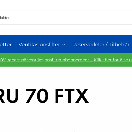
etter
Ventilasjonsfilter
Reservedeler / Tilbehør
10% rabatt på ventilasjonsfilter abonnement – Klikk her for å se 
RU 70 FTX