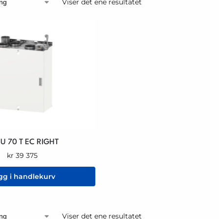
Viser det ene resultatet
U 70 T EC RIGHT
kr
39 375
gg i handlekurv
Viser det ene resultatet