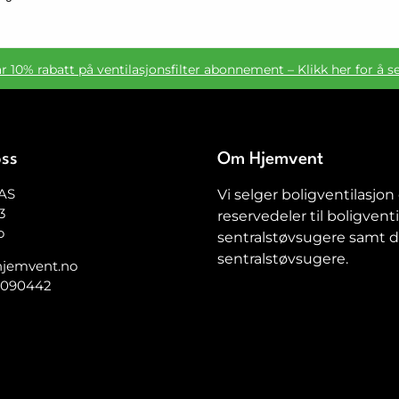
ar 10% rabatt på ventilasjonsfilter abonnement – Klikk her for å s
oss
Om Hjemvent
AS
Vi selger boligventilasjon
3
reservedeler til boligventi
o
sentralstøvsugere samt de
sentralstøvsugere.
jemvent.no
5090442