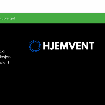
e utvalget
 og
lasjon,
ler til