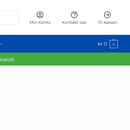
Søk
Min Konto
Kontakt oss
Til kassen
kr
0
0
utvalget