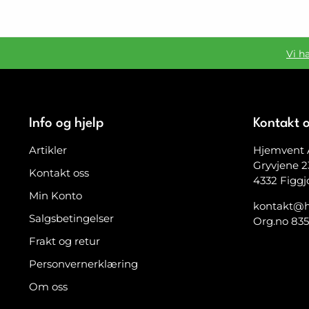
Vi h
Info og hjelp
Kontakt 
Artikler
Hjemvent 
Gryvjene 2
Kontakt oss
4332 Figgj
Min Konto
kontakt@h
Salgsbetingelser
Org.no 83
Frakt og retur
Personvernerklæring
Om oss