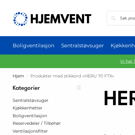
Boligventilasjon
Sentralstøvsuger
Kjøkkenh
Vi har 
Hjem
Produkter med stikkord «HERU 70 FTX»
/
Kategorier
HE
Sentralstøvsuger
Kjøkkenhetter
Boligventilasjon
Reservedeler / Tilbehør
Ventilasjonsfilter