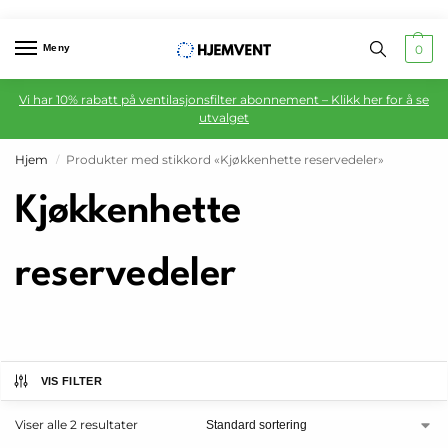
Meny
0
Vi har 10% rabatt på ventilasjonsfilter abonnement – Klikk her for å se
utvalget
Hjem
Produkter med stikkord «Kjøkkenhette reservedeler»
/
Kjøkkenhette
reservedeler
VIS FILTER
Viser alle 2 resultater