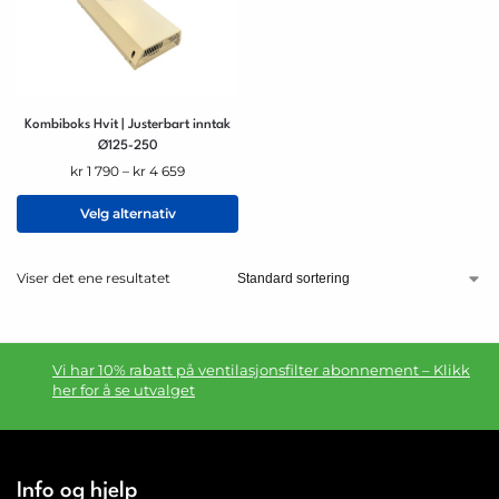
Kombiboks Hvit | Justerbart inntak
Ø125-250
kr
1 790
–
kr
4 659
Velg alternativ
Viser det ene resultatet
Vi har 10% rabatt på ventilasjonsfilter abonnement – Klikk
her for å se utvalget
Info og hjelp