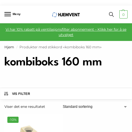
Meny
0
Vi har 10% rabatt på ventilasjonsfilter abonnement – Klikk her for å se
utvalget
Hjem
Produkter med stikkord «kombiboks 160 mm»
/
kombiboks 160 mm
VIS FILTER
Viser det ene resultatet
-10%