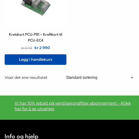
Kretskort PCU-PB1 – Kraftkort til
PCU-EC4
kr
2 990
kr
3 112
Legg i handlekurv
Viser det ene resultatet
Vi har 10% rabatt på ventilasjonsfilter abonnement – Klikk
her for å se utvalget
Info og hjelp