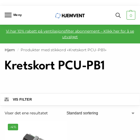
Meny
0
Vi har 10% rabatt på ventilasjonsfilter abonnement – Klikk her for å se
utvalget
Hjem
Produkter med stikkord «Kretskort PCU-PB1»
/
Kretskort PCU-PB1
VIS FILTER
Viser det ene resultatet
-4%