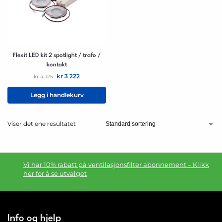
Flexit LED kit 2 spotlight / trafo /
kontakt
kr
3 222
kr
4 125
Legg i handlekurv
Viser det ene resultatet
Vi har 10% rabatt på ventilasjonsfilter abonnement – Klikk
her for å se utvalget
Info og hjelp