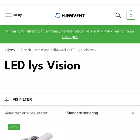
Meny
0
Vi har 10% rabatt på ventilasjonsfilter abonnement – Klikk her for å se
utvalget
Hjem
Produkter med stikkord «LED lys Vision»
/
LED lys Vision
VIS FILTER
Viser det ene resultatet
-22%