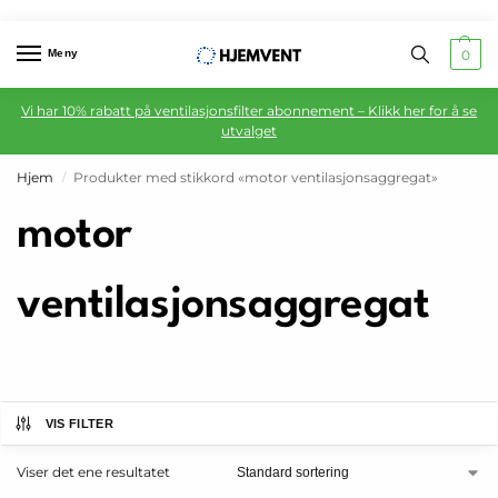
Meny
0
Vi har 10% rabatt på ventilasjonsfilter abonnement – Klikk her for å se
utvalget
Hjem
Produkter med stikkord «motor ventilasjonsaggregat»
/
motor
ventilasjonsaggregat
VIS FILTER
Viser det ene resultatet