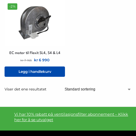
-2%
EC motor til Flexit SL4, S4 & L4
kr
6 990
kr
7 165
Legg i handlekurv
Viser det ene resultatet
Vi har 10% rabatt på ventilasjonsfilter abonnement – Klikk
her for å se utvalget