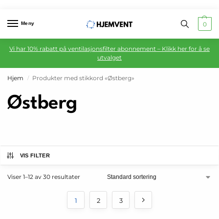
Meny
0
Vi har 10% rabatt på ventilasjonsfilter abonnement – Klikk her for å se
utvalget
Hjem
Produkter med stikkord «Østberg»
/
Østberg
VIS FILTER
Viser 1–12 av 30 resultater
1
2
3