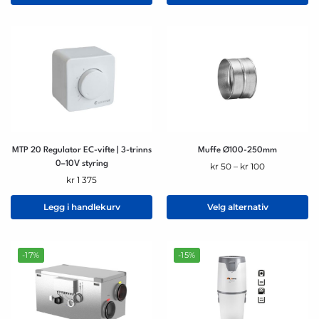
MTP 20 Regulator EC-vifte | 3-trinns
Muffe Ø100-250mm
0–10V styring
kr
50
–
kr
100
kr
1 375
Legg i handlekurv
Velg alternativ
-17%
-15%