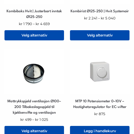
Kombiboks Hvit | Justerbart inntak
Kombirist Ø125-250 | Hvit Systemair
Ø125-250
kr
2 241
–
kr
5 040
kr
1 790
–
kr
4 659
Velg alternativ
Velg alternativ
Mottrykkspjeld ventilasjon Ø100–
MTP 10 Potensiometer 0–10V –
200 Tilbakeslagsspjeld til
Hastighetsregulator for EC-vifter
kjøkkenvifte og ventilasjon
kr
875
kr
499
–
kr
1 025
Velg alternativ
Legg i handlekurv