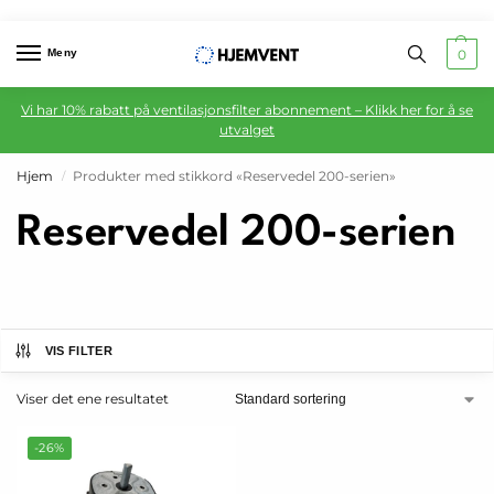
Meny
0
Vi har 10% rabatt på ventilasjonsfilter abonnement – Klikk her for å se
utvalget
Hjem
Produkter med stikkord «Reservedel 200-serien»
/
Reservedel 200-serien
VIS FILTER
Viser det ene resultatet
-26%