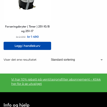
Forseringsbryter ( Timer ) 251-10/B
og 251-17
kr
1 490
kr
2 010
Legg i handlekurv
Viser det ene resultatet
Vi har 10% rabatt på ventilasjonsfilter abonnement – Klikk
her for å se utvalget
Info og hjelp