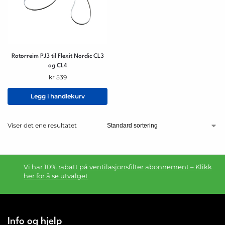
Rotorreim PJ3 til Flexit Nordic CL3
og CL4
kr
539
Legg i handlekurv
Viser det ene resultatet
Vi har 10% rabatt på ventilasjonsfilter abonnement – Klikk
her for å se utvalget
Info og hjelp