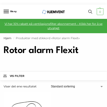
Meny
0
Vi har 10% rabatt på ventilasjonsfilter abonnement – Klikk her for å se
utvalget
Hjem
Produkter med stikkord «Rotor alarm Flexit»
/
Rotor alarm Flexit
VIS FILTER
Viser det ene resultatet