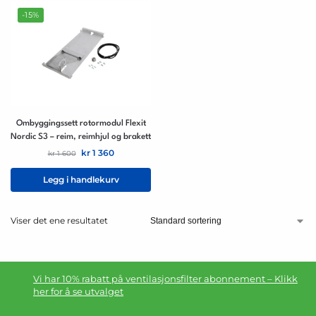
-15%
Ombyggingssett rotormodul Flexit
Nordic S3 – reim, reimhjul og brakett
kr
1 360
kr
1 600
Legg i handlekurv
Viser det ene resultatet
Vi har 10% rabatt på ventilasjonsfilter abonnement – Klikk
her for å se utvalget