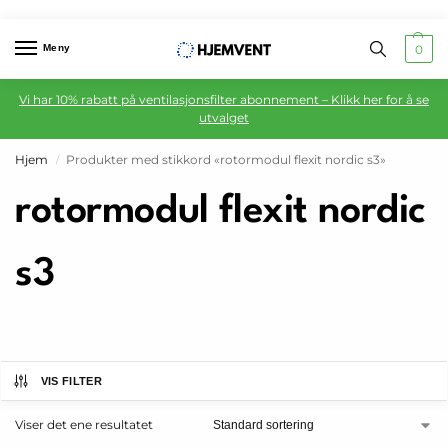
Meny
0
Vi har 10% rabatt på ventilasjonsfilter abonnement – Klikk her for å se
utvalget
Hjem
Produkter med stikkord «rotormodul flexit nordic s3»
/
rotormodul flexit nordic
s3
VIS FILTER
Viser det ene resultatet