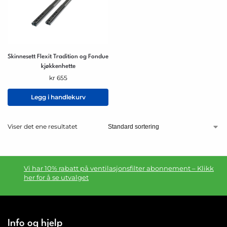
Skinnesett Flexit Tradition og Fondue
kjøkkenhette
kr
655
Legg i handlekurv
Viser det ene resultatet
Vi har 10% rabatt på ventilasjonsfilter abonnement – Klikk
her for å se utvalget
Info og hjelp