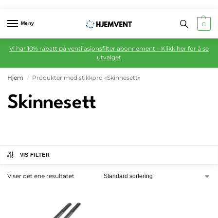
Meny
0
Vi har 10% rabatt på ventilasjonsfilter abonnement – Klikk her for å se
utvalget
Hjem
Produkter med stikkord «Skinnesett»
/
Skinnesett
VIS FILTER
Viser det ene resultatet