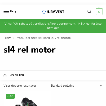
Meny
0
Vi har 10% rabatt på ventilasjonsfilter abonnement – Klikk her for å se
utvalget
Hjem
Produkter med stikkord «sl4 rel motor»
/
sl4 rel motor
VIS FILTER
Viser det ene resultatet
-13%