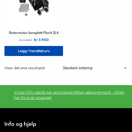
Rotormotor komplett Flexit SL4
kr
3 900
kr
4 500
Legg i handlekurv
Viser det ene resultatet
Vi har 10% rabatt på ventilasjonsfilter abonnement – Klikk
her for å se utvalget
Info og hjelp