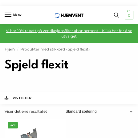
Meny
0
Vi har 10% rabatt på ventilasjonsfilter abonnement – Klikk her for å se
utvalget
Hjem
Produkter med stikkord «Spjeld flexit»
/
Spjeld flexit
VIS FILTER
Viser det ene resultatet
-4%