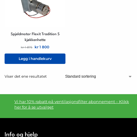
Spjeldmotor Flexit Tradition S
kjøkkenhette
kr
1 800
kr
1 875
Legg i handlekurv
Viser det ene resultatet
Vi har 10% rabatt på ventilasjonsfilter abonnement – Klikk
her for å se utvalget
Info og hjelp