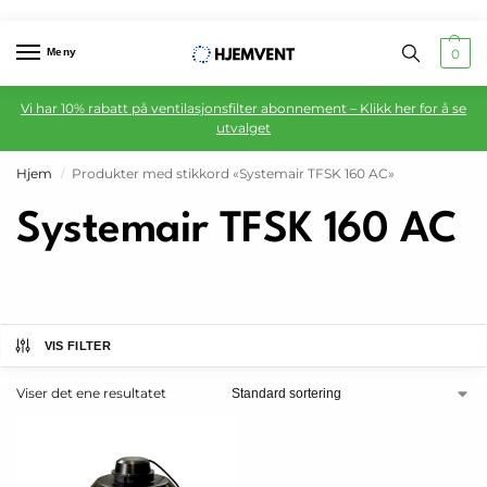
Meny
0
Vi har 10% rabatt på ventilasjonsfilter abonnement – Klikk her for å se
utvalget
Hjem
Produkter med stikkord «Systemair TFSK 160 AC»
/
Systemair TFSK 160 AC
VIS FILTER
Viser det ene resultatet