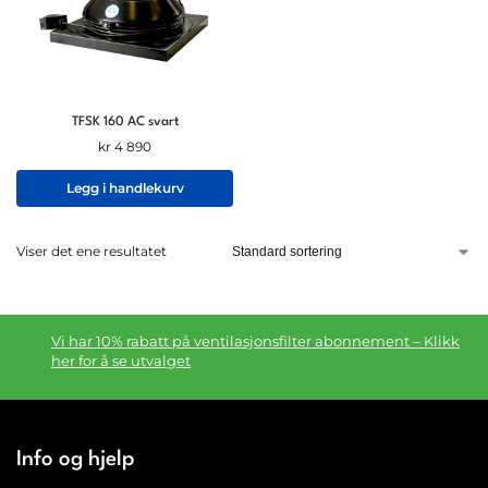
TFSK 160 AC svart
kr
4 890
Legg i handlekurv
Viser det ene resultatet
Vi har 10% rabatt på ventilasjonsfilter abonnement – Klikk
her for å se utvalget
Info og hjelp