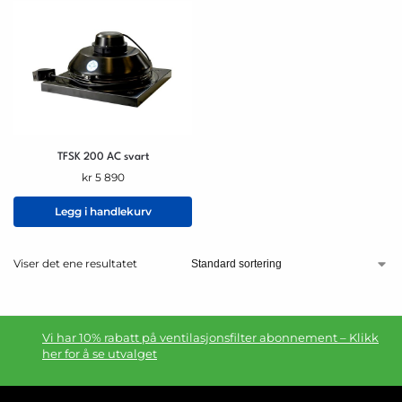
TFSK 200 AC svart
kr
5 890
Legg i handlekurv
Viser det ene resultatet
Vi har 10% rabatt på ventilasjonsfilter abonnement – Klikk
her for å se utvalget