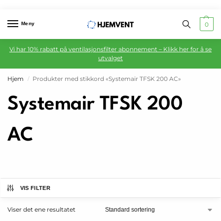
Meny
0
Vi har 10% rabatt på ventilasjonsfilter abonnement – Klikk her for å se
utvalget
Hjem
Produkter med stikkord «Systemair TFSK 200 AC»
/
Systemair TFSK 200
AC
VIS FILTER
Viser det ene resultatet