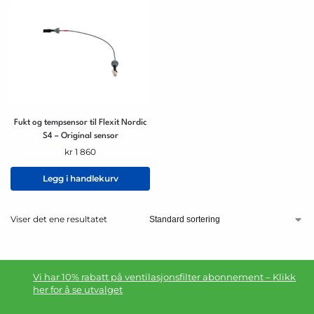
Fukt og tempsensor til Flexit Nordic
S4 – Original sensor
kr
1 860
Legg i handlekurv
Viser det ene resultatet
Vi har 10% rabatt på ventilasjonsfilter abonnement – Klikk
her for å se utvalget