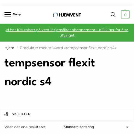
Meny
0
Vi har 10% rabatt på ventilasjonsfilter abonnement – Klikk her for å se
utvalget
Hjem
Produkter med stikkord «tempsensor flexit nordic s4»
/
tempsensor flexit
nordic s4
VIS FILTER
Viser det ene resultatet