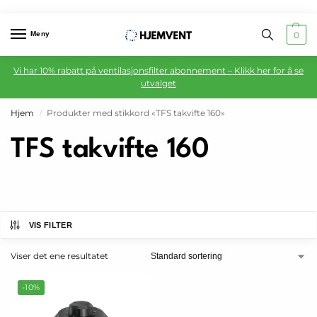
Meny
0
Vi har 10% rabatt på ventilasjonsfilter abonnement – Klikk her for å se
utvalget
Hjem
Produkter med stikkord «TFS takvifte 160»
/
TFS takvifte 160
VIS FILTER
Viser det ene resultatet
-10%