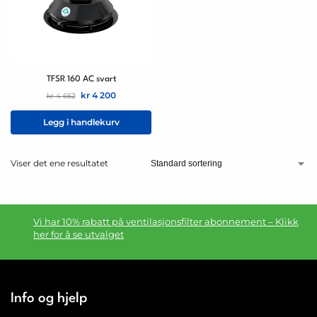
TFSR 160 AC svart
kr
4 200
kr
4 662
Legg i handlekurv
Viser det ene resultatet
Vi har 10% rabatt på ventilasjonsfilter abonnement – Klikk
her for å se utvalget
Info og hjelp