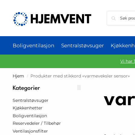
Boligventilasjon
Sentralstøvsuger
Kjøkkenh
Vi har 
Hjem
Produkter med stikkord «varmeveksler sensor»
/
Kategorier
var
Sentralstøvsuger
Kjøkkenhetter
Boligventilasjon
Reservedeler / Tilbehør
Ventilasjonsfilter