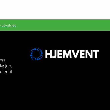
e utvalget
 og
lasjon,
ler til