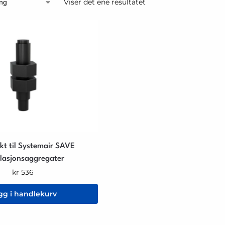
Viser det ene resultatet
kt til Systemair SAVE
ilasjonsaggregater
kr
536
gg i handlekurv