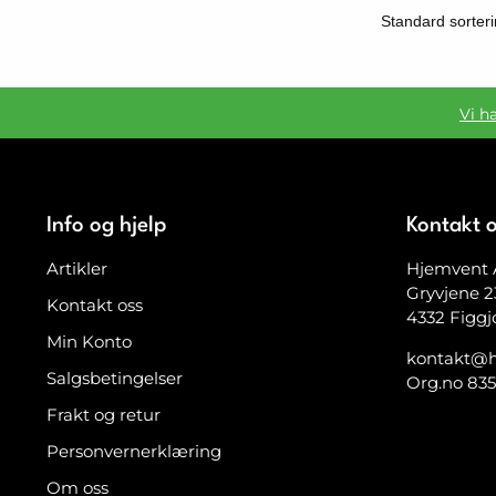
Vi h
Info og hjelp
Kontakt 
Artikler
Hjemvent 
Gryvjene 2
Kontakt oss
4332 Figgj
Min Konto
kontakt@h
Salgsbetingelser
Org.no 83
Frakt og retur
Personvernerklæring
Om oss