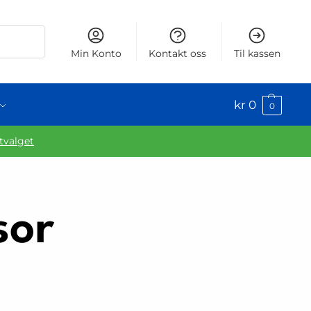
Søk
Min Konto
Kontakt oss
Til kassen
kr
0
0
utvalget
sor