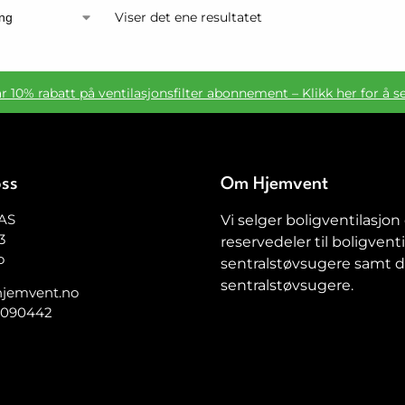
Viser det ene resultatet
ar 10% rabatt på ventilasjonsfilter abonnement – Klikk her for å s
oss
Om Hjemvent
AS
Vi selger boligventilasjon
3
reservedeler til boligventi
o
sentralstøvsugere samt de
sentralstøvsugere.
jemvent.no
5090442