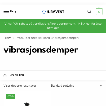
Meny
0
Vi har 10% rabatt på ventilasjonsfilter abonnement – Klikk her for å se
utvalget
Hjem
Produkter med stikkord «vibrasjonsdemper»
/
vibrasjonsdemper
VIS FILTER
Viser det ene resultatet
-26%