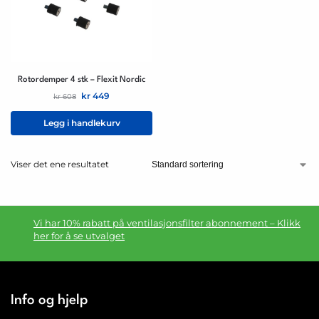
Rotordemper 4 stk – Flexit Nordic
kr
449
kr
608
Legg i handlekurv
Viser det ene resultatet
Vi har 10% rabatt på ventilasjonsfilter abonnement – Klikk
her for å se utvalget
Info og hjelp