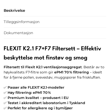
Beskrivelse
Tilleggsinformasjon
Dokumentasjon
FLEXIT K2.1 F7+F7 Filtersett – Effektiv
beskyttelse mot finstøv og smog
Filtersett til Flexit K2.1 ventilasjonsaggregat
. Består av to
høykvalitets F7-filtre som gir
ePM1 70 % filtrering
– ideelt
for å fjerne pollen, svevestøv, muggsporer fra friskluften.
✅
Passer alle FLEXIT K2.1-modeller
✅
Høy filtrering: ePM1 70 %
✅
Premium kvalitet – produsert i EU
✅
Testet i akkreditert laboratorium i Tyskland
✅
Perfekt for allergikere og i bymiljøer