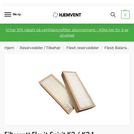
Meny
0
Vi har 10% rabatt på ventilasjonsfilter abonnement – Klikk her for å se
utvalget
Hjem
Reservedeler / Tilbehør
Flexit reservedeler
Flexit Balansert ventilasjon
/
/
/