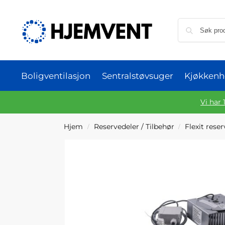
Boligventilasjon
Sentralstøvsuger
Kjøkkenh
Vi har 
Hjem
Reservedeler / Tilbehør
Flexit rese
/
/