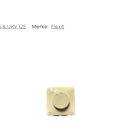
25 & UKV 125
Merke:
Flexit