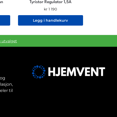
nn
Tyristor Regulator 1,5A
kr
1 190
Legg i handlekurv
e utvalget
 og
lasjon,
ler til