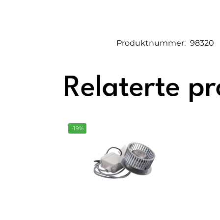
Produktnummer:
98320
Relaterte p
-19%