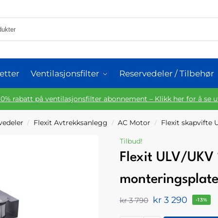
etter
Ventilasjonsfilter
Reservedeler / Tilbehør
10% rabatt på ventilasjonsfilter abonnement – Klikk her for å se 
rvedeler
Flexit Avtrekksanlegg
AC Motor
Flexit skapvifte
/
/
/
Tilbud!
Flexit ULV/UKV
monteringsplat
kr
3 290
kr
3 790
-13%