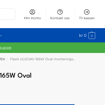
Søk
Min Konto
Kontakt oss
Til kassen
kr
0
0
utvalget
 USV
Flexit ULV/UKV 165W Oval monteringsplate
/
 165W Oval
e