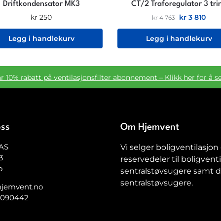
Driftkondensator MK3
CT/2 Traforegulator 3 tri
kr
250
kr
3 810
kr
4 763
Legg i handlekurv
Legg i handlekurv
ar 10% rabatt på ventilasjonsfilter abonnement – Klikk her for å s
oss
Om Hjemvent
AS
Vi selger boligventilasjon
3
reservedeler til boligventi
o
sentralstøvsugere samt de
sentralstøvsugere.
jemvent.no
5090442