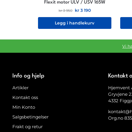
Flexit motor ULV / USV 165W
kr
3 190
kr
3 950
Legg i handlekurv
Vi h
Info og hjelp
Kontakt 
Artikler
Hjemvent 
Gryvjene 2
Kontakt oss
4332 Figgj
Min Konto
kontakt@h
Salgsbetingelser
Org.no 83
Frakt og retur